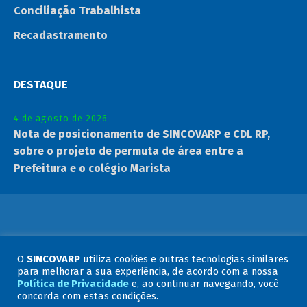
Conciliação Trabalhista
Recadastramento
DESTAQUE
4 de agosto de 2026
Nota de posicionamento de SINCOVARP e CDL RP,
sobre o projeto de permuta de área entre a
Prefeitura e o colégio Marista
© 2023 SINCOVARP - Sindicato do Comércio Varejista de
O
SINCOVARP
utiliza cookies e outras tecnologias similares
Ribeirão Preto
para melhorar a sua experiência, de acordo com a nossa
Política de Privacidade
e, ao continuar navegando, você
concorda com estas condições.
por: OnSize Sistemas Web