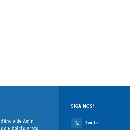
SIGA-NOS!
idência de Amin
Twitter
a de Ribeirão Preto