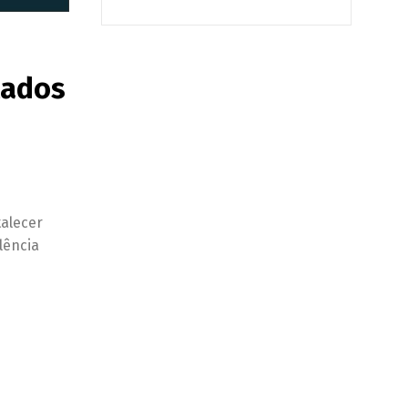
tados
talecer
lência