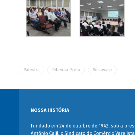
Palestra
Ribeirão Preto
Sincovarp
NOSSA HISTÓRIA
Fundado em 24 de outubro de 1942, sob a pres
Antônio Calil, o Sindicato do Comércio Varejist