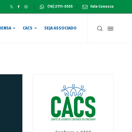
(16) 2111-0555
Fale Conosco
RENSA
CACS
SEJA ASSOCIADO
tados