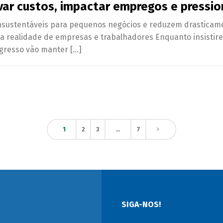
evar custos, impactar empregos e pressio
nsustentáveis para pequenos negócios e reduzem drasticame
 a realidade de empresas e trabalhadores Enquanto insistir
ngresso vão manter […]
1
2
3
…
7
SIGA-NOS!