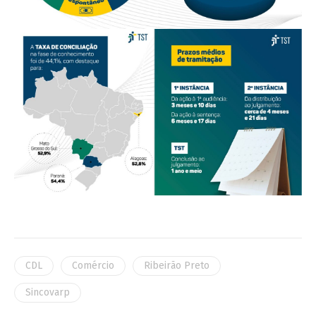
CDL
Comércio
Ribeirão Preto
Sincovarp