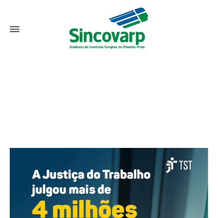
Notícias
Home
Notícias
Ações Trabalhistas Atingem o Maior Número
em 20 anos