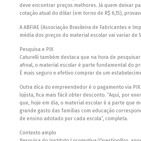
deve encontrar preços melhores. Já quem deixar par
cotação atual do dólar (em torno de R$ 6,15), provav
A ABFIAE (Associação Brasileira de Fabricantes e Imp
média dos preços do material escolar vai variar de 
Pesquisa e PIX
Caturelli também destaca que na hora de pesquisar
afinal, o material escolar é parte fundamental do p
É mais seguro e efetivo comprar de um estabelecime
Outra dica do empreendedor é o pagamento via PIX.
lojista, fica mais fácil obter desconto. “Aqui, por
que, hoje em dia, o material escolar é a parte que 
grande gasto das famílias com educação corresponde
de ensino adotado por cada escola”, completa.
Contexto amplo
Pesquisa do Instituto Locomotiva/QuestionPro, apont