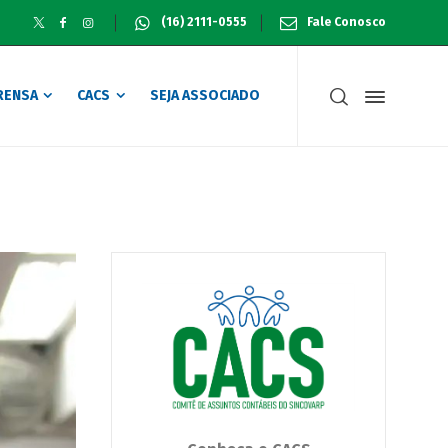
(16) 2111-0555
Fale Conosco
RENSA
CACS
SEJA ASSOCIADO
devem aquecer o mês de janeiro no Comércio de RP