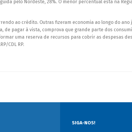
eguida pelo Nordeste, 28%. O menor percentual está na Regi
rrendo ao crédito. Outras fizeram economia ao longo do ano j
ia, de pagar à vista, comprova que grande parte dos consum
 formar uma reserva de recursos para cobrir as despesas des
VARP/CDL RP.
SIGA-NOS!