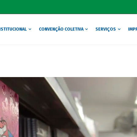
NSTITUCIONAL
CONVENÇÃO COLETIVA
SERVIÇOS
IMP
Notícias
ões, férias e volta do estacionamento em vias com corredores de ônibus, 