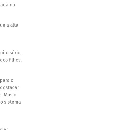
eada na
ue a alta
ito sério,
dos filhos.
para o
 destacar
e. Mas o
lo sistema
olar,