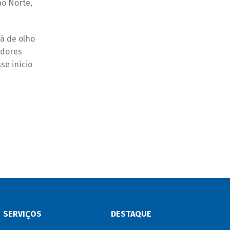
ão Norte,
á de olho
idores
se início
SERVIÇOS
DESTAQUE