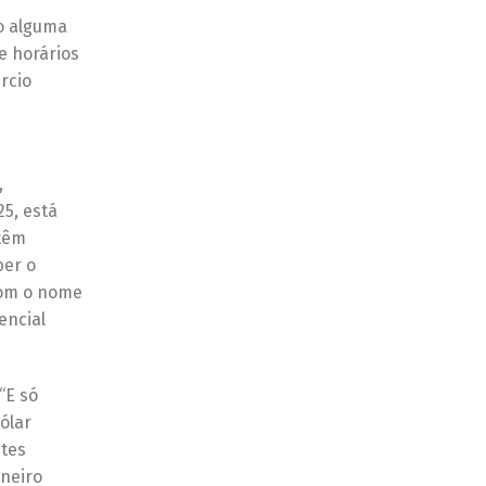
o alguma
e horários
rcio
,
25, está
 têm
ber o
com o nome
encial
“E só
ólar
tes
aneiro