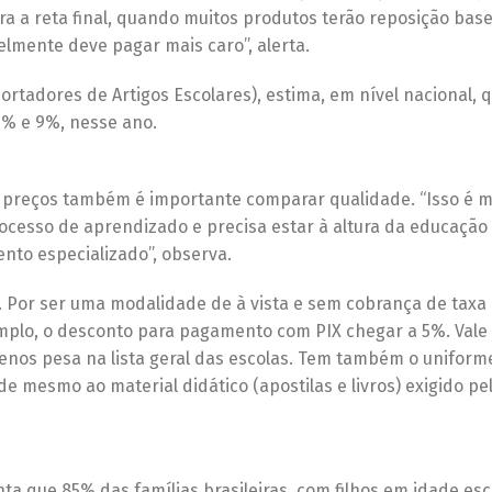
a a reta final, quando muitos produtos terão reposição bas
elmente deve pagar mais caro”, alerta.
ortadores de Artigos Escolares), estima, em nível nacional, q
5% e 9%, nesse ano.
 preços também é importante comparar qualidade. “Isso é mu
rocesso de aprendizado e precisa estar à altura da educação 
nto especializado”, observa.
 Por ser uma modalidade de à vista e sem cobrança de taxa 
 exemplo, o desconto para pagamento com PIX chegar a 5%. Vale
menos pesa na lista geral das escolas. Tem também o uniform
 mesmo ao material didático (apostilas e livros) exigido pe
a que 85% das famílias brasileiras, com filhos em idade esc