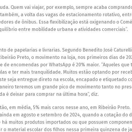
ajuda. Quem vai viajar, por exemplo, sempre acaba comprand
 também, a volta das vagas de estacionamento rotativo, entr
edores de ônibus. Essa flexibilização está oxigenando o Comé
uilíbrio entre mobilidade urbana e atividades comerciais”.
o de papelarias e livrarias. Segundo Benedito José Caturelli
ibeirão Preto, o movimento na loja, nos primeiros dias de 20
ume de encomendas por WhatsApp é 20% maior. “Aqueles que
las e ter mais tranquilidade. Muitos estão optando por rece
te seja entregue direto na escola, encapado e etiquetado 
janeiro teremos um grande pico de movimento tanto no pres
da é deixar para comprar na última hora”, diz.
tão, em média, 5% mais caros nesse ano, em Ribeirão Preto. 
ainda em agosto e setembro de 2024, quando a cotação do d
ue há muitos produtos importados ou que possuem componen
 o material escolar dos filhos nessa primeira quinzena de j