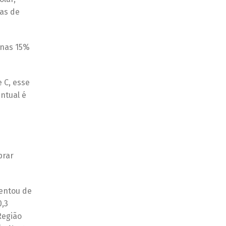
ias de
enas 15%
 C, esse
ntual é
prar
entou de
0,3
Região