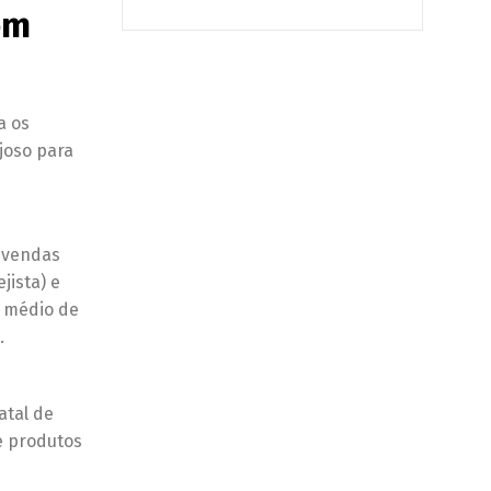
em
a os
joso para
 vendas
jista) e
o médio de
.
atal de
e produtos